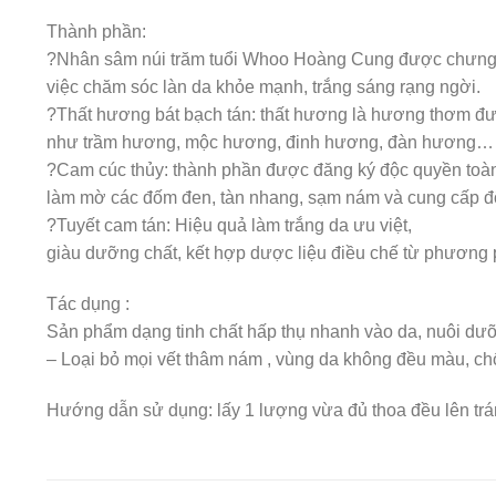
Thành phần:
?Nhân sâm núi trăm tuổi Whoo Hoàng Cung được chưng cấ
việc chăm sóc làn da khỏe mạnh, trắng sáng rạng ngời.
?Thất hương bát bạch tán: thất hương là hương thơm đượ
như trầm hương, mộc hương, đinh hương, đàn hương… , b
?Cam cúc thủy: thành phần được đăng ký độc quyền toàn 
làm mờ các đốm đen, tàn nhang, sạm nám và cung cấp đ
?Tuyết cam tán: Hiệu quả làm trắng da ưu việt,
giàu dưỡng chất, kết hợp dược liệu điều chế từ phương
Tác dụng :
Sản phẩm dạng tinh chất hấp thụ nhanh vào da, nuôi dưỡn
– Loại bỏ mọi vết thâm nám , vùng da không đều màu, chố
Hướng dẫn sử dụng: lấy 1 lượng vừa đủ thoa đều lên trán