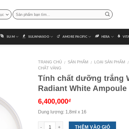
SU:M
SULWHASOO
AMORE PACIFIC
HERA
VIT
TRANG CHỦ
SẢN PHẨM
LOẠI SẢN PHẨM
/
/
/
CHẤT VÀNG
Tính chất dưỡng trắng
Radiant White Ampoule
6,400,000
₫
Dung lượng: 1,8ml x 16
Số lượng
THÊM VÀO GIỎ