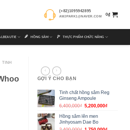
(+82)1095942895
0
₫
AWJPARK1@NAVER.COM
ALBEAUTIE
HỒNG SÂM
THỰC PHẨM CHỨC NĂNG
TINH
 Whoo
GỢI Ý CHO BẠN
Tinh chất hồng sâm Reg
Ginseng Ampoule
6,400,000
₫
5,200,000
₫
Hồng sâm lên men
Jinhyosam Dae Bo
2,400,000
₫
1,750,000
₫