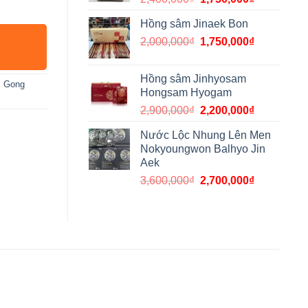
Hồng sâm Jinaek Bon
2,000,000
₫
1,750,000
₫
Hồng sâm Jinhyosam
,
Gong
Hongsam Hyogam
2,900,000
₫
2,200,000
₫
Nước Lộc Nhung Lên Men
Nokyoungwon Balhyo Jin
Aek
3,600,000
₫
2,700,000
₫