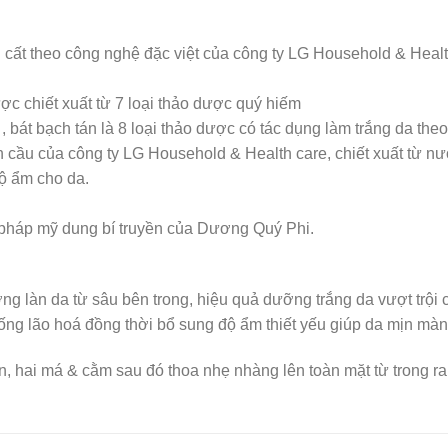
t theo công nghệ đặc việt của công ty LG Household & Health
c chiết xuất từ 7 loại thảo dược quý hiếm
át bạch tán là 8 loại thảo dược có tác dụng làm trắng da the
cầu của công ty LG Household & Health care, chiết xuất từ n
ộ ẩm cho da.
 pháp mỹ dung bí truyền của Dương Quý Phi.
g làn da từ sâu bên trong, hiệu quả dưỡng trắng da vượt trội c
ng lão hoá đồng thời bổ sung độ ẩm thiết yếu giúp da mịn màng
, hai má & cằm sau đó thoa nhẹ nhàng lên toàn mặt từ trong ra