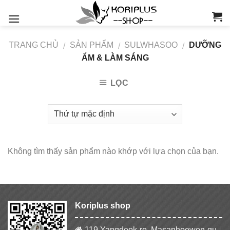
Skip
to
content
TRANG CHỦ
SẢN PHẨM
SULWHASOO
DƯỠNG
/
/
/
ẨM & LÀM SÁNG
LỌC
Không tìm thấy sản phẩm nào khớp với lựa chọn của bạn.
Koriplus shop
119 Yangdeok-ro, Masanhoewon-gu,