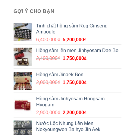
GỢI Ý CHO BẠN
Tinh chất hồng sâm Reg Ginseng
Ampoule
6,400,000
₫
5,200,000
₫
Hồng sâm lên men Jinhyosam Dae Bo
2,400,000
₫
1,750,000
₫
Hồng sâm Jinaek Bon
2,000,000
₫
1,750,000
₫
Hồng sâm Jinhyosam Hongsam
Hyogam
2,900,000
₫
2,200,000
₫
Nước Lộc Nhung Lên Men
Nokyoungwon Balhyo Jin Aek