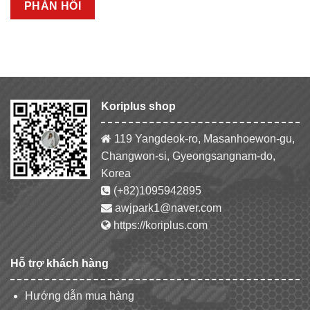
Koriplus shop
119 Yangdeok-ro, Masanhoewon-gu,
Changwon-si, Gyeongsangnam-do,
Korea
(+82)1095942895
awjpark1@naver.com
https://koriplus.com
Hỗ trợ khách hàng
Hướng dẫn mua hàng