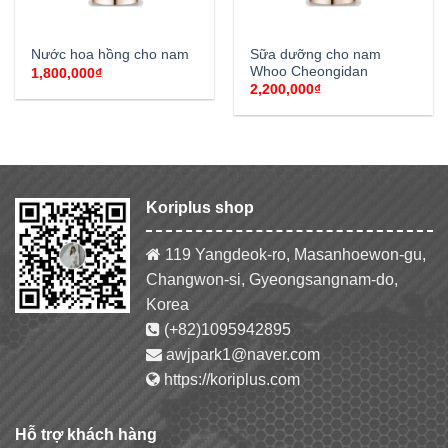
Sữa dưỡng cho nam
Nước hoa hồng cho nam
Whoo Cheongidan
1,800,000
₫
2,200,000
₫
Koriplus shop
119 Yangdeok-ro, Masanhoewon-gu,
Changwon-si, Gyeongsangnam-do,
Korea
(+82)1095942895
awjpark1@naver.com
https://koriplus.com
Hỗ trợ khách hàng