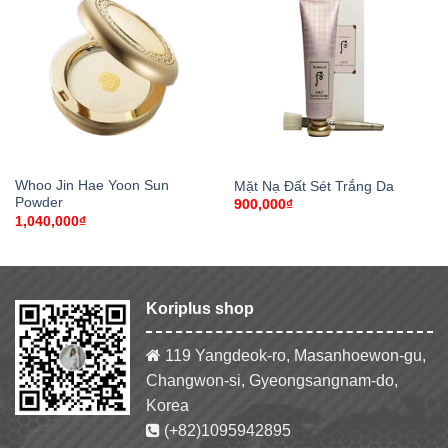
Whoo Jin Hae Yoon Sun
Mặt Nạ Đất Sét Trắng Da
Powder
900,000
₫
1,040,000
₫
Koriplus shop
119 Yangdeok-ro, Masanhoewon-gu,
Changwon-si, Gyeongsangnam-do,
Korea
(+82)1095942895