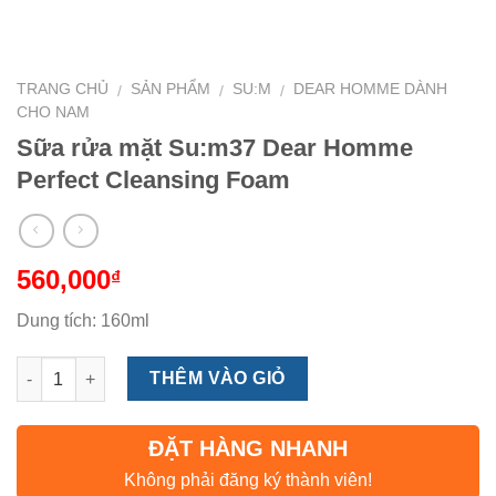
TRANG CHỦ
SẢN PHẨM
SU:M
DEAR HOMME DÀNH
/
/
/
CHO NAM
Sữa rửa mặt Su:m37 Dear Homme
Perfect Cleansing Foam
560,000
₫
Dung tích: 160ml
Số lượng
THÊM VÀO GIỎ
ĐẶT HÀNG NHANH
Không phải đăng ký thành viên!