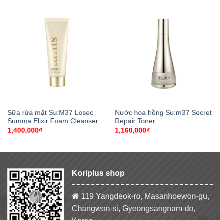
Sữa rửa mặt Su:M37 Losec
Nước hoa hồng Su:m37 Secret
Summa Elixir Foam Cleanser
Repair Toner
1,400,000
₫
1,160,000
₫
Koriplus shop
119 Yangdeok-ro, Masanhoewon-gu,
Changwon-si, Gyeongsangnam-do,