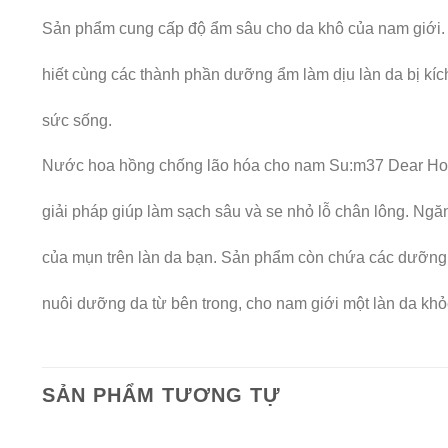
Sản phẩm cung cấp độ ẩm sâu cho da khô của nam giới.
hiết cùng các thành phần dưỡng ẩm làm dịu làn da bị kí
sức sống.
Nước hoa hồng chống lão hóa cho nam Su:m37 Dear Hom
giải pháp giúp làm sạch sâu và se nhỏ lỗ chân lông. Ng
của mụn trên làn da bạn. Sản phẩm còn chứa các dưỡng c
nuôi dưỡng da từ bên trong, cho nam giới một làn da kh
SẢN PHẨM TƯƠNG TỰ