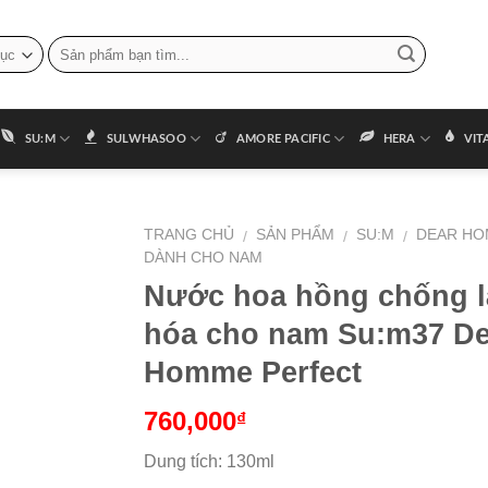
SU:M
SULWHASOO
AMORE PACIFIC
HERA
VIT
TRANG CHỦ
SẢN PHẨM
SU:M
DEAR H
/
/
/
DÀNH CHO NAM
Nước hoa hồng chống l
hóa cho nam Su:m37 De
Homme Perfect
760,000
₫
Dung tích: 130ml