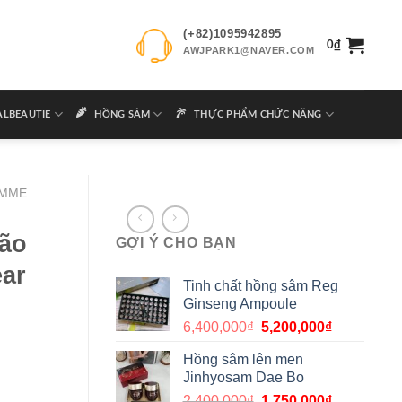
(+82)1095942895
0
₫
AWJPARK1@NAVER.COM
ALBEAUTIE
HỒNG SÂM
THỰC PHẨM CHỨC NĂNG
OMME
ão
GỢI Ý CHO BẠN
ar
Tinh chất hồng sâm Reg
Ginseng Ampoule
6,400,000
₫
5,200,000
₫
Hồng sâm lên men
Jinhyosam Dae Bo
2,400,000
₫
1,750,000
₫