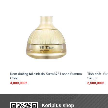
+
+
Kem dưỡng tái sinh da Su:m37° Losec Summa
Tinh chất Su
Cream
Serum
4,000,000
₫
2,500,000
₫
Koriplus shop