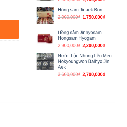
Hồng sâm Jinaek Bon
2,000,000
₫
1,750,000
₫
Hồng sâm Jinhyosam
Hongsam Hyogam
2,900,000
₫
2,200,000
₫
Nước Lộc Nhung Lên Men
Nokyoungwon Balhyo Jin
Aek
3,600,000
₫
2,700,000
₫